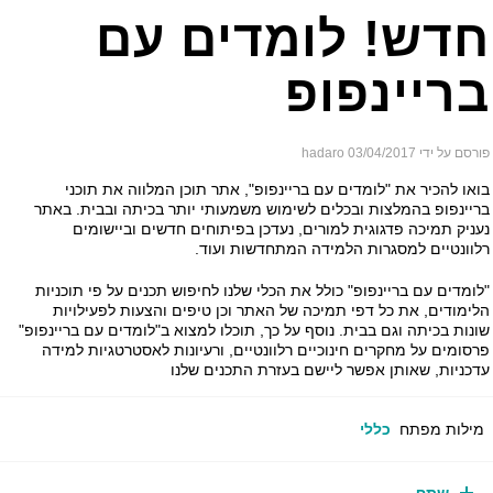
דש! לומדים עם
ריינפופ
ם על ידי hadaro
03/04/2017
או להכיר את "לומדים עם בריינפופ", אתר תוכן המלווה את תוכני
יינפופ בהמלצות ובכלים לשימוש משמעותי יותר בכיתה ובבית. באתר
ניק תמיכה פדגוגית למורים, נעדכן בפיתוחים חדשים וביישומים
וונטיים למסגרות הלמידה המתחדשות ועוד.
ומדים עם בריינפופ" כולל את הכלי שלנו לחיפוש תכנים על פי תוכניות
ימודים, את כל דפי תמיכה של האתר וכן טיפים והצעות לפעילויות
נות בכיתה וגם בבית. נוסף על כך, תוכלו למצוא ב"לומדים עם בריינפופ"
סומים על מחקרים חינוכיים רלוונטיים, ורעיונות לאסטרטגיות למידה
כניות, שאותן אפשר ליישם בעזרת התכנים שלנו
ילות מפתח
כללי