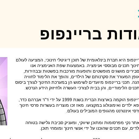
דות בריינפופ
יינפופ היא חברת בינלאומית של תוכן דיגיטלי חינוכי, המציעה לעולם
ינוך תכנים מבוססי אנימציה. באמצעות שפת האנימציה אנו
בירים מושגים מופשטים ותופעות מורכבות בפשטות ובבהירות,
ופן המעורר את סקרנותם של הילדים, והופך את הלימוד לחוויה
נה. תכני בריינפופ מיועדים לשימוש הן במערכת החינוך לצורך ביסוס
כנים הלימודיים, והן בבית לצורכי העשרה ולחיזוק הידע הנרכש.
בריינפופ הוקמה בארצות הברית בשנת 1999 על ידי ד"ר אברהם כדר,
פא ילדים ואימונולוג במקצועו. מאז זכו מוצריה בעשרות פרסי חינוך
רסי אינטרנט מהגופים המובילים בעולם.
תר נקי מפרסומות ומתוכן שיווקי, ומעניק סביבת גלישה בטוחה
לדים
, עם תכנים שהוכנו על ידי אנשי חינוך ומומחי תוכן.