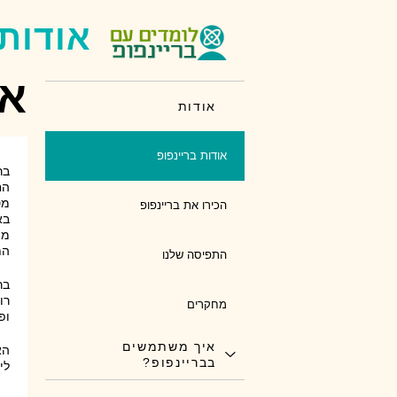
אודות
או
אודות
אודות בריינפופ
בר
הח
מס
הכירו את בריינפופ
בא
מה
הת
התפיסה שלנו
רו
מחקרים
ופ
איך משתמשים
הא
בבריינפופ?
לי