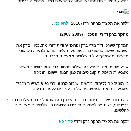
בנושא, לחידוד תרומתו של המורה בהפעלת סרטי אנימציה בכיתה.
*לקריאת תקציר מחקר ירדן (2016)
לחץ כאן
.
מחקר ברק ודורי, הטכניון (2008-2009)
המחקר שערכו ד"ר מירי ברק ופרופ' יהודית דורי מהטכניון, בדק את
השפעת שילוב סרטוני בריינפופ על תהליכי הוראה/למידה בשיעורי
מדעים. מהמחקר עולים שלושה ממצאים מרכזיים:
א. שיפור מיומנויות חשיבה. שילוב סרטוני בריינפופ בשיעור משפר
משמעותית יכולות קוגניטיביות כגון הבנה, יישום והנמקה.
ב. מוטיבציה ללימודי מדעים. שילוב סרטוני בריינפופ בשיעור מגביר
משמעותית את המוטיבציה של התלמידים ללמוד מדעים.
ג. צמצום פערים בכיתה. בכיתות שבהן ההוראה/הלמידה משלבת סרטוני
בריינפופ, יש נטייה לצמצום פערים בהישגים בין תלמידים מצטיינים
לחלשים.
*לקריאת תקציר מחקר ברק ודורי
לחץ כאן
.