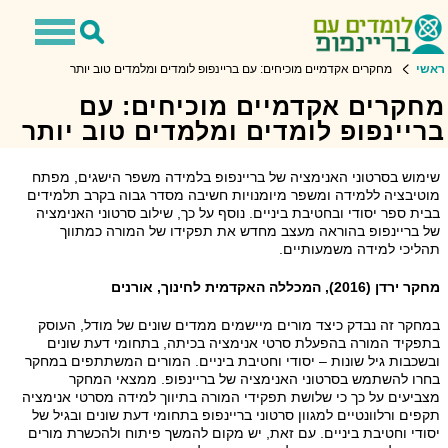
Toggle
Toggle
avigation
Search
ראשי
מחקרים אקדמיים מוכיחים: עם בריינפופ לומדים ומלמדים טוב יותר
מחקרים אקדמיים מוכיחים: עם
בריינפופ לומדים ומלמדים טוב יותר
שימוש בסרטוני האנימציה של בריינפופ בלמידה משפר הישגים, מפתח
מוטיבציה ללמידה ומשפר מיומנויות חשיבה מסדר גבוה בקרב תלמידים
בבית ספר יסודי ובחטיבת ביניים. נוסף על כך, שילוב סרטוני האנימציה
של בריינפופ בהוראה מעצב מחדש את תפקידו של המורה כמתווך
תהליכי למידה משמעותיים.
מחקר ירדן (2016), המכללה האקדמית לחינוך, אורנים
במחקר זה נבדק כיצד מורים מיישמים ממדים שונים של מודל, העוסק
בתפקיד המורה בהפעלת סרטי אנימציה בכיתה, בתחומי דעת שונים
ובשכבות גיל שונות – יסודי וחטיבת ביניים. המורים המשתתפים במחקר
בחרו להשתמש בסרטוני האנימציה של בריינפופ. ממצאי המחקר
מצביעים על כך כי שלושת תפקידי המורה בתיווך למידה מסרטי אנימציה
תקפים ורלוונטיים למגוון סרטוני בריינפופ בתחומי דעת שונים ובגיל של
יסודי וחטיבת ביניים. עם זאת, יש מקום להמשך פיתוח ולהכשרת מורים