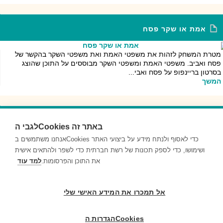
אמת או שקר פסח
מטרת המשחק לזהות את משפטי האמת ואת משפטי השקר בהקשר של
פסח ואביב. משפטי האמת ומשפטי השקר מבוססים על התוכן שהוצג
בסרטון בריינפופ על פסח ואבי...
המשך
בינגו פסח
לגבי הCookies באתר זה
אנחנו משתמשים בCookies כדי לאסוף ולנתח מידע על ביצועי האתר
מטרת המשחק לענות על השאלות שהמורה מקריאה, ולסמן את התשובה
ושימושו, כדי לספק תכונות של רשת חברתית כדי לשפר ולהתאים אישית
בלוח הבינגו, אם היא מופיעה בו. הקבוצה הראשונה שמסמנת שורה אחת,
את התוכן והפרסומות.
למד עוד
טור אחד או אלכסון ...
המשך
אל תמכרו את המידע האישי שלי
הגדרות הCookies