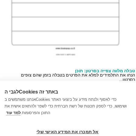
לה מלווה צפייה בסרטון: תוכן
חו את התלמידים למלא את הפרטים בטבלה בזמן שהם צופים
טון....
לגבי הCookies באתר זה
לה מלווה צפייה בסרטון: מושגים
שו מהתלמידים לכתוב מילים/מושגים חדשים שנתקלו בהם במהלך
אנחנו משתמשים בCookies כדי לאסוף ולנתח מידע על ביצועי האתר
...
ושימושו, כדי לספק תכונות של רשת חברתית כדי לשפר ולהתאים אישית את
התוכן והפרסומות.
למד עוד
אל תמכרו את המידע האישי שלי
© 1999-2026 בריינפופ. כל הזכויות שמורות