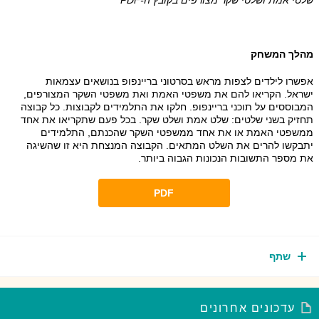
הלך המשחק
שרו לילדים לצפות מראש בסרטוני בריינפופ בנושאים עצמאות
שראל. הקריאו להם את משפטי האמת ואת משפטי השקר המצורפים,
בוססים על תוכני בריינפופ. חלקו את התלמידים לקבוצות. כל קבוצה
חזיק בשני שלטים: שלט אמת ושלט שקר. בכל פעם שתקריאו את אחד
משפטי האמת או את אחד ממשפטי השקר שהכנתם, התלמידים
תבקשו להרים את השלט המתאים. הקבוצה המנצחת היא זו שהשיגה
 מספר התשובות הנכונות הגבוה ביותר.
PDF
שתף
עדכונים אחרונים