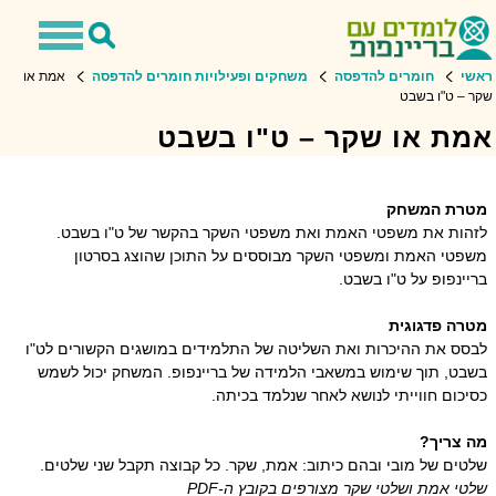
Toggle
Toggle
navigation
Search
שי
חומרים להדפסה
משחקים ופעילויות חומרים להדפסה
אמת או
ר – ט"ו בשבט
מת או שקר – ט"ו בשבט
טרת המשחק
זהות את משפטי האמת ואת משפטי השקר בהקשר של ט"ו בשבט.
שפטי האמת ומשפטי השקר מבוססים על התוכן שהוצג בסרטון
יינפופ על ט"ו בשבט.
טרה פדגוגית
בסס את ההיכרות ואת השליטה של התלמידים במושגים הקשורים לט"ו
שבט, תוך שימוש במשאבי הלמידה של בריינפופ. המשחק יכול לשמש
יכום חווייתי לנושא לאחר שנלמד בכיתה
.
ה צריך?
טים של מובי ובהם כיתוב: אמת, שקר. כל קבוצה תקבל שני שלטים.
טי אמת ושלטי שקר מצורפים בקובץ ה-
PDF