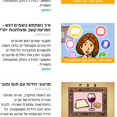
ומשאבי למידה כחלק ממעטפת
שמים דגש – יום ירושלים
נושאית...
המשך
איך נשתמש בשמים דגש –
הפרעת קשב ופעלתנות יתר?
23/04/2025
מקבצי שמים דגש מכוונים
להיבטים אקטואליים בלוח השנה
ולנושאים מתוכניות הלימודים.
מקבצי תוכן אלו כוללים סרטונים
ומשאבי למידה כחלק ממעטפת
שמים דגש – הפרעת קשב ופעלתנות יתר
נושאית...
המשך
סרטוני חידות עם תום ומובי
19/03/2025
חג הפסח מתקרב, ואיתו מגיעה
אווירה מיוחדת של אביב,
התחדשות ומסורת עשירה. לכבוד
החג הכנו חידות משעשעות, כל
חידה מבוססת על סרטון אנימציה