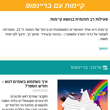
קיימות עם בריינפופ
מרחיבים את הדעת: מיומנויות למידה
מיומנויות למידה בבריינפופ!
פעילות רב תחומית בנושא קיימות
קיימות היא אחד האתגרים המשמעותיים ביותר של המאה ה־21, ומטרתה
כולם מדברים על מיומנויות למידה, עד כמה הן חשובות ונדרשות, ועד כמה
אתגרי המאה ה-21 בתחומים מידע ודיגיטציה וריבוי הייצוגים החזותיים ...
לשמור על כדור הארץ ומשאביו – בהווה ובעתיד. מתוך כך, חינוך לקיימות
משמ...
המשך
המשך
עדכוני בריינפופ
איך נשתמש בשמים דגש –
חודש הספר?
20/05/2025
מקבצי שמים דגש מכוונים
להיבטים אקטואליים בלוח השנה
ולנושאים מתוכניות הלימודים.
מקבצי תוכן אלו כוללים סרטונים