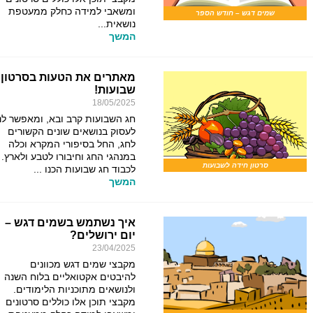
ומשאבי למידה כחלק ממעטפת
שמים דגש – חודש הספר
נושאית...
המשך
מאתרים את הטעות בסרטון
שבועות!
18/05/2025
חג השבועות קרב ובא, ומאפשר לנ
לעסוק בנושאים שונים הקשורים
לחג, החל בסיפורי המקרא וכלה
במנהגי החג וחיבורו לטבע ולארץ.
סרטון חידה לשבועות
לכבוד חג שבועות הכנו ...
המשך
איך נשתמש בשמים דגש –
יום ירושלים?
23/04/2025
מקבצי שמים דגש מכוונים
להיבטים אקטואליים בלוח השנה
ולנושאים מתוכניות הלימודים.
מקבצי תוכן אלו כוללים סרטונים