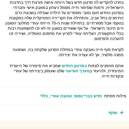
בחרנו להקדיש לה סרטון חדש בשל היותה אישה פורצת דרך בתרבות
הישראלית, ודמות שסיפור חייה מסמל ניצחון במאבק אישי וחברתי.
בסרטון החדש תום ומובי מספרים על הילדה שגדלה בשכונת כרם
התימנים בתל אביב, והתחילה את הקריירה המוזיקלית שלה כמקוננת
בטקסי אבל מסורתיים. בתחילת שנות ה-70 הייתה עוזרי מחלוצי הסגנון
הים תיכוני הישראלי. על אף ששירים בסגנון זה לא זכו להשמעות רבות
בכלי התקשורת, הצליחה עוזרי לפרוץ את מחסום האפליה, ושיריה זכו
להערכה ולפרסום.
לקראת סוף חייה נאבקה עוזרי במחלת הסרטן שלקתה בה, ושמנעה
ממנה מלשיר, אך לא עצרה את יצירתה.
אתם מוזמנים לצפות
בסרטון החדש
שמביא את סיפורה של היוצרת
המיוחדת, ולהיעזר ב
מערך השיעור
שלנו שעוסק ביצירתה של עוזרי
ובקורות חייה.
מילות מפתח
חדש בבריינפופ: אהובה עוזרי
,
כללי
שתף