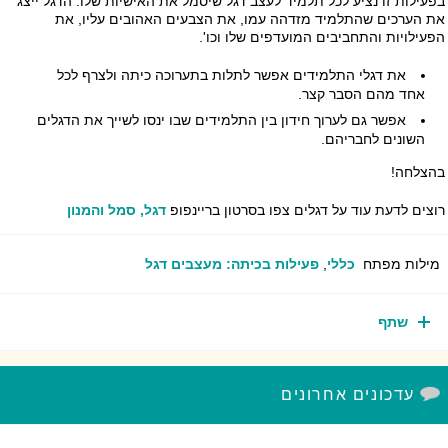
עילות זו נציע לכל תלמיד לעצב דגל שיסמל את האישיות שלו: הדגל ייצג
 הערכים שהתלמיד מזדהה עמו, את הצבעים האהובים עליו, את
עילויות והתחביבים המועדפים שלו וכו'.
את דגלי התלמידים אפשר לתלות בתערוכה כיתה ולצרף לכל
אחד מהם הסבר קצר.
אפשר גם לערוך חידון בין התלמידים שבו ינסו לשייך את הדגלים
השונים לחבריהם.
צלחה!
צים לדעת עוד על דגלים צפו בסרטון בריינפופ
דגל, סמל והמנון
ילות מפתח
כללי
,
פעילות בכיתה: מעצבים דגל
שתף
עדכונים אחרונים