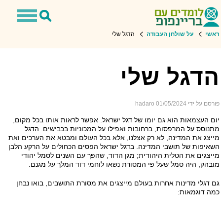
Toggle
Toggle
navigation
Search
שי
על שולחן העבודה
הדגל שלי
פעילות בכיתה: מעצבים דגל
דגל שלי
ם על ידי hadaro
01/05/2024
ם העצמאות הוא גם יומו של דגל ישראל. אפשר לראות אותו בכל מקום,
נוסס על המרפסות, ברחובות ואפילו על המכוניות בכבישים. הדגל
יצג את המדינה, לא רק אצלנו, אלא בכל העולם ומבטא את הערכים ואת
איפות של תושבי המדינה. בדגל ישראל הפסים הכחולים על הרקע הלבן
יצגים את הטלית היהודית; מגן הדוד, שהפך עם השנים לסמל יהודי
בהק, היה סמל שעל פי המסורת נשאו לוחמי דוד המלך על מגנם.
 דגלי מדינות אחרות בעולם מייצגים את מסורת התושבים, בואו נבחן
ה דוגמאות: