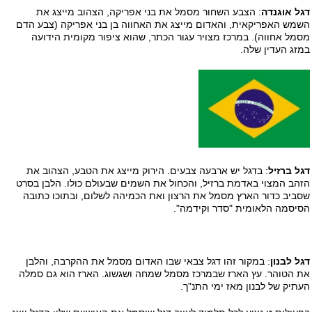
ל אוגנדה
: הצבע השחור מסמל את בני אפריקה, הצהוב מייצג את
מש האפריקאית, והאדום מייצג את האחווה בן בני אפריקה (צבע הדם
מל אחווה). במרכז מצויר עגור הכתר, שהוא ציפור מקומית הידועה
זג העדין שלה.
ל ברזיל
: בדגל יש ארבעה צבעים. הירוק מייצג את הטבע, הצהוב את
הב המצוי באדמת ברזיל, והכחול את השמים שבעולם כולו. הלבן בסרט
ביב כדור הארץ מסמל את הרצון ואת הכמיהה לשלום, ובתוכו כתובה
יסמה הלאומית "סדר וקידמה".
ל לבנון
: במקור זהו דגל צבאי שבו האדום מסמל את ההקרבה, והלבן
 הטוהר. עץ הארז שבמרכז מסמל שמחה ושגשוג. הארז הוא גם סמלה
תיק של לבנון מאז ימי התנ"ך.