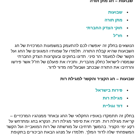
שבועות – חג מתן תורה
שבועות
מתן תורה
חוקי הצדק החברתי
חז"ל
הנושאים בחלק זה יאפשרו לכם להתעמק במשמעות המרכזית של חג
השבועות שהיא קבלת התורה. תלמדו על שמותיו המגוונים של החג ועל
הקשר שלו למעמד הר סיני. תדונו בחוקים ובעקרונות הצדק החברתי
שנמסרו לישראל כחלק מהברית, ותכירו את פועלם של חז"ל אשר פירשו
והרחיבו את התורה שבכתב ושבעל־פה מדור לדור.
שבועות – חג הקציר והקשר למגילת רות
פירות בישראל
מגילת רות
דוד וגוליית
בחלק זה תתמקדו באופיו החקלאי של החג ובאחד ממנהגיו המרכזיים –
קריאת מגילת רות. תכירו את סיפור מגילת רות, הנקרא בחג ומתרחש על
רקע ימי הקציר. בהמשך תרחיבו על מורשתה של רות המואבייה ועל הקשר
המשפחתי שלה לדוד המלך. תלמדו על מנהג הבאת הביכורים בתקופת