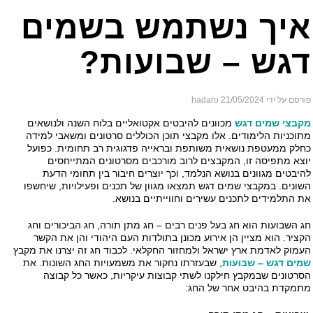
איך נשתמש בשמים
דגש – שבועות?
פורסם על ידי hadaro
21/05/2024
מקבצי שמים דגש
מכוונים להיבטים אקטואליים בלוח השנה ולנושאים
מתוכניות הלימודים. אלו מקבצי תוכן הכוללים סרטונים ומשאבי למידה
כחלק ממעטפת נושאית משותפת ובראייה פדגוגית רב תחומית. כפועל
יוצא מתפיסה זו, המקבצים לרוב מורכבים מסרטונים המתייחסים
להיבטים מגוונים בנושא הנלמד, וכך יוצרים חיבור בין תחומי הדעת
השונים. במקבצי שמים דגש תמצאו מגוון של תכנים ופעילויות, שיחשפו
את התלמידים לתכנים עשירים וחווייתיים בנושא.
חג השבועות הוא חג בעל פנים רבים – חג מתן תורה, חג הביכורים וחג
הקציר. הוא מציין הן אירוע מכונן בתולדות העם היהודי והן את הקשר
העמוק לאדמת ארץ ישראל ולמחזור החקלאי. לכבוד חג זה יצרנו את מקבץ
שמים דגש – שבועות
, שבעזרתו נחקור את משמעויות החג השונות. את
הסרטונים שבמקבץ חילקנו לשתי קבוצות עיקריות, כאשר כל קבוצה
מתמקדת בהיבט אחר של החג: