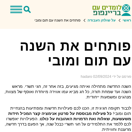
Toggle
Toggle
navigation
Search
שי
על שולחן העבודה
פותחים את השנה עם תום ומובי
פעילות חגי תשרי: סרטוני חידות!
ותחים את השנה
ם תום ומובי
ם על ידי hadaro
02/09/2024
נה החדשה מתחילה ואיתה מגיעים, בזה אחר זה, חגי תשרי. מראש
נה ועד שמחת תורה, כל חג מביא עמו אווירה מיוחדת ואוסף של מצוות,
הגים ומשמעות ייחודית.
בוד תקופה חגיגית זו, הכנו לכם פעילויות חדשות ומפתיעות בהנחיית
ם ומובי!
כל פעילות מבוססת על סרטון אנימציה קצר המכיל חידות
עשעות, שאלות ואת הדמויות האהובות על כולנו
. הפעילויות יאפשרו
ם ללמד את התלמידים על חגי תשרי כבכל שנה, אך הפעם בדרך חדשה,
עננת וחוויתית.