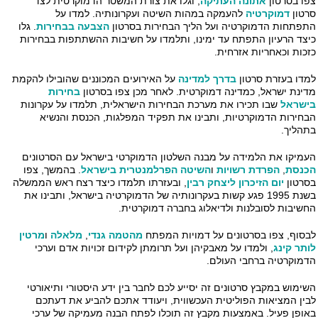
ו בסרטון
אתונה העתיקה
, וגלו את צורת המשטר הדמוקרטית לצד
טון
דמוקרטיה
להעמקה במהות השיטה ועקרונותיה. למדו על
פתחות הדמוקרטיה ועל הליך הבחירות בסרטון
הצבעה בבחירות
. גלו
צד הרעיון התפתח עד ימינו, ותלמדו על חשיבות ההשתתפות בבחירות
כות וכאחריות אזרחית.
דו בעזרת סרטון
בדרך למדינה
על האירועים המכוננים שהובילו להקמת
ינת ישראל, כמדינה דמוקרטית. לאחר מכן צפו בסרטון
בחירות
שראל
שבו תכירו את מערכת הבחירות הישראלית, תלמדו על עקרונות
חירות הדמוקרטיות, ותבינו את תפקיד המפלגות, הכנסת והנשיא
הליך.
מיקו את הלמידה על מבנה השלטון הדמוקרטי בישראל עם הסרטונים
נסת
,
הפרדת רשויות
ו
השיטה הפרלמנטרית בישראל
. בהמשך, צפו
רטון
יום הזיכרון ליצחק רבי
ן
, ובעזרתו תלמדו כיצד רצח ראש הממשלה
בשנת 1995 פגע קשות בעקרונותיה של הדמוקרטיה בישראל, ותבינו את
שיבות לסובלנות ולדיאלוג בחברה דמוקרטית.
סוף, צפו בסרטונים על דמויות המפתח
מהטמה גנדי
,
מלאלה
ו
מרטין
תר קינג
, ולמדו על מאבקיהן ועל תרומתן לקידום זכויות אדם וערכי
מוקרטיה ברחבי העולם.
ימוש במקבץ סרטונים זה יסייע לכם לחבר בין ידע היסטורי ותיאורטי
ין המציאות הפוליטית העכשווית, ויעודד אתכם להביע את דעתכם
ופן פעיל. באמצעות מקבץ זה תוכלו לפתח הבנה מעמיקה של ערכי