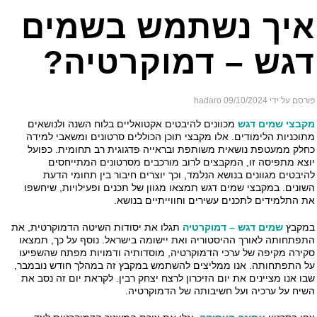
יך נשתמש בשמים
גש – דמוקרטיה?
ם על ידי hadaro
09/10/2024
בצי שמים דגש
מכוונים להיבטים אקטואליים בלוח השנה ולנושאים
וכניות הלימודים. אלו מקבצי תוכן הכוללים סרטונים ומשאבי למידה
לק ממעטפת נושאית משותפת ובראייה פדגוגית רב תחומית. כפועל
צא מתפיסה זו, המקבצים לרוב מורכבים מסרטונים המתייחסים
יבטים מגוונים בנושא הנלמד, וכך יוצרים חיבור בין תחומי הדעת
ונים. במקבצי שמים דגש תמצאו מגוון של תכנים ופעילויות, שיחשפו
 התלמידים לתכנים עשירים וחווייתיים בנושא.
קבץ
שמים דגש – דמוקרטיה
תגלו את יסודות השיטה הדמוקרטית, את
פתחותה לאורך ההיסטוריה ואת יישומה בישראל. נוסף על כך, תמצאו
ירה מקיפה של ערכי הדמוקרטיה, מוסדותיה ודמויות מפתח שהשפיעו
 התפתחותה. אנו ממליצים להשתמש במקבץ זה במהלך חודש נובמבר,
ו אנו מציינים את יום הזיכרון לרצח יצחק רבין. לקראת יום זה נסב את
יח על ערכיה ועל חשיבותה של הדמוקרטיה.