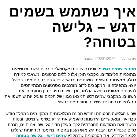
איך נשתמש בשמים
דגש – גלישה
בטוחה?
פורסם על ידי hadaro
28/01/2025
מקבצי שמים דגש
מכוונים להיבטים אקטואליים בלוח השנה ולנושאים
מתוכניות הלימודים. מקבצי תוכן אלו כוללים סרטונים ומשאבי למידה
כחלק ממעטפת נושאית משותפת ובראייה פדגוגית רב תחומית. כפועל
יוצא מתפיסה זו, המקבצים לרוב מורכבים מסרטונים המתייחסים
להיבטים מגוונים בנושא הנלמד, וכך יוצרים חיבור בין תחומי הדעת
השונים. במקבצי שמים דגש תמצאו מגוון של תכנים ופעילויות שיחשפו את
התלמידים לתכנים עשירים וחווייתיים בנושא.
שבוע הגלישה הבטוחה וחודש הבינה המלאכותית מתקיימים במהלך חודש
פברואר, ומאפשרים הזדמנות להעמיק את הידע בשימוש מיטבי ובטוח
ברשת ואת המודעות החברתית לכך. בעידן הדיגיטלי שבו אנו חיים, הכרת
כלים טכנולוגיים והבנת השימוש הנכון בהם הן מיומנויות חיוניות שעלינו
ללמוד ולתרגל. את הסרטונים שבמקבץ
שמים דגש – גלישה בטוחה