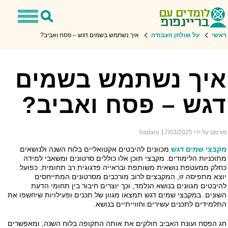
Toggle
Toggle
avigation
Search
ראשי
על שולחן העבודה
איך נשתמש בשמים דגש – פסח ואביב?
שמים דגש - פסח ואביב
איך נשתמש בשמים
דגש – פסח ואביב?
פורסם על ידי hadaro
17/03/2025
מקבצי שמים דגש
מכוונים להיבטים אקטואליים בלוח השנה ולנושאים
מתוכניות הלימודים. מקבצי תוכן אלו כוללים סרטונים ומשאבי למידה
כחלק ממעטפת נושאית משותפת ובראייה פדגוגית רב תחומית. כפועל
יוצא מתפיסה זו, המקבצים לרוב מורכבים מסרטונים המתייחסים
להיבטים מגוונים בנושא הנלמד, וכך יוצרים חיבור בין תחומי הדעת
השונים. במקבצי שמים דגש תמצאו מגוון של תכנים ופעילויות שיחשפו את
התלמידים לתכנים עשירים וחווייתיים בנושא.
חג הפסח ועונת האביב חולקים את אותה התקופה בלוח השנה, ומאפשרים