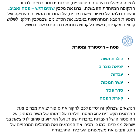
למידה המשלבת היבטים היסטוריים, תרבותיים וסביבתיים. לכבוד
התקופה המיוחדת הזו בשנה, יצרנו את מקבץ
שמים דגש – פסח ואביב
,
ובעזרתו נלמד על סיפור יציאת מצרים, על התרבות המצרית העתיקה ועל
תופעות הטבע המתרחשות באביב. את הסרטונים שבמקבץ חילקנו לשלוש
קבוצות עיקריות, כאשר כל קבוצה מתמקדת בהיבט אחר בנושא:
פסח – היסטוריה ומסורת
הולדת משה
יציאת מצרים
עבדות
עשר המכות
סדר פסח
קערת הפסח
הנושאים שבחלק זה יסייעו לכם לחקור את סיפור יציאת מצרים ואת
המנהגים הקשורים לחג הפסח. תלמדו על דמותו של משה כמנהיג, על
ההיסטוריה של העבדות בחברות שונות, ועל האירועים שהובילו ליציאת בני
ישראל ממצרים. כמו כן תכירו את המנהגים ואת הסמלים המרכזיים של
החג, ותבינו את משמעותם הערכית והתרבותית.