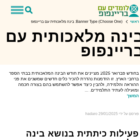
Toggle
Toggle
navigation
Search
אשי
Banner Type (Choose One): בינה מלאכותית עם בריינפופ
ינה מלאכותית עם
ריינפופ
בינה מלאכותית עם בריינפופ
בחודש פברואר 2025 מציינים את חודש הבינה המלאכותית בבתי הספר
רחבי הארץ. זו הזדמנות נהדרת להכיר כלים חדשים שמשנים את פני
הוראה והלמידה, ולהבין כיצד אפשר להשתמש בהם בצורה חכמה
מועילה לעתיד התלמידים. ...
משך
ורסם על ידי hadaro
29/01/2025
עילות כיתתית בנושא בינה