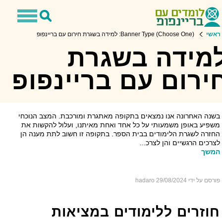
Toggle
Toggle
navigation
Search
שי
Banner Type (Choose One): למידה בשגרת חירום עם בריינפופ
מידה בשגרת
ירום עם בריינפופ
למידה בשגרת חירום עם בריינפופ
שנה האחרונה אנו נמצאים בתקופה מאתגרת ומורכבת. המצב הנוכחי
פיע באופן משמעותי על כל אחד ואחת מאיתנו, ועלול להקשות את
זרה לשגרת הלימודים בבית הספר. בתקופה זו חשוב לתת מענה הן
רכים הרגשיים והן לצרכ...
משך
רסם על ידי hadaro
29/08/2024
וזרים ללימודים במציאות