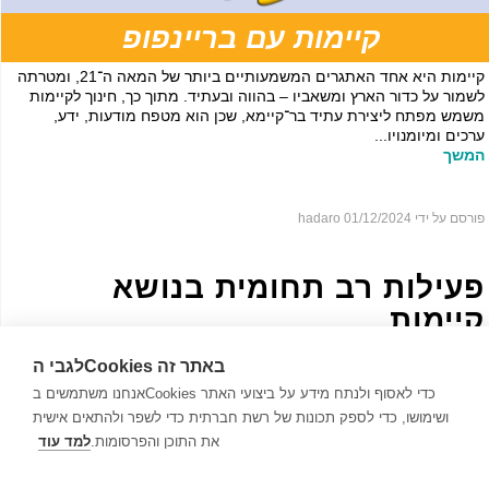
קיימות עם בריינפופ
קיימות היא אחד האתגרים המשמעותיים ביותר של המאה ה־21, ומטרתה
לשמור על כדור הארץ ומשאביו – בהווה ובעתיד. מתוך כך, חינוך לקיימות
משמש מפתח ליצירת עתיד בר־קיימא, שכן הוא מטפח מודעות, ידע,
ערכים ומיומנויו...
המשך
פורסם על ידי hadaro
01/12/2024
פעילות רב תחומית בנושא
קיימות
לגבי הCookies באתר זה
אנחנו משתמשים בCookies כדי לאסוף ולנתח מידע על ביצועי האתר
ושימושו, כדי לספק תכונות של רשת חברתית כדי לשפר ולהתאים אישית
את התוכן והפרסומות.
למד עוד