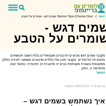
Toggle
Toggle
navigation
Search
שי
Banner Type (Choose One): שמים דגש - שומרים על הטבע
מים דגש -
ומרים על הטבע
שמים דגש - שומרים על הטבע
בצי שמים דגש מכוונים להיבטים אקטואליים בלוח השנה ולנושאים
וכניות הלימודים. מקבצי תוכן אלו כוללים סרטונים ומשאבי למידה כחלק
עטפת נושאית משותפת ובראייה פדגוגית רב תחומית. כפועל יוצא
פיסה זו, המק...
משך
רסם על ידי hadaro
28/01/2025
יך נשתמש בשמים דגש –