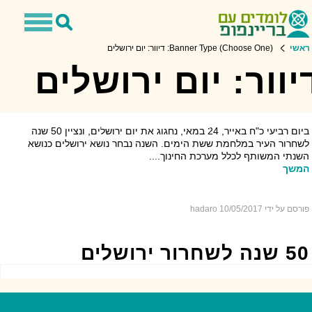
Toggle
Toggle
navigation
Search
שי
Banner Type (Choose One): דיוור: יום ירושלים
וור: יום ירושלים
דיוור: יום ירושלים
ביום רביעי כ"ח באייר, 24 במאי, נחגוג את יום ירושלים, ונציין 50 שנה
חרור העיר במלחמת ששת הימים. השנה נבחר נושא ירושלים כנושא
נתי המשותף לכלל מערכת החינוך....
משך
רסם על ידי hadaro
10/05/2017
ה לשחרור ירושלים