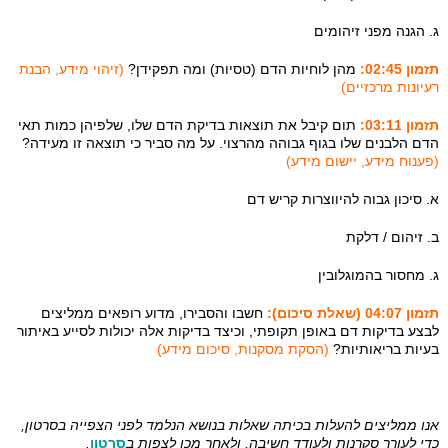
ג. הגנה מפני זיהומים
תזמון 02:45:
מהן לוחיות הדם (טסיות) ומה תפקידן?
(זיהוי מידע, הבנת
רעיונות מרכזיים)
תזמון 03:11:
תום קיבל את תוצאות בדיקת הדם שלו, שלפיהן כמות תאי
הדם הלבנים שלו בגוף גבוהה מהרצוי. על מה סביר כי תוצאה זו מעידה?
(פענוח מידע, יישום מידע)
א. סיכון גבוה להיווצרות קריש דם
ב. זיהום / דלקת
ג. מחסור בהמוגלובין
תזמון 04:07 (שאלת סיכום):
חשבו והסבירו, מדוע רופאים ממליצים
לבצע בדיקות דם באופן תקופתי, וכיצד בדיקות אלה יכולות לסייע באיתור
בעיות בריאותיות?
(הסקת מסקנות, סיכום מידע
)
אנו ממליצים להעלות בכיתה שאלות בנושא הנלמד לפני הצפייה בסרטון,
כדי לעורר סקרנות ולעודד חשיבה, ולאחר מכן לצפות ב
סרטון
.