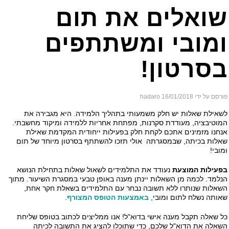
ואלים את תום
מובי ומשתתפים
סרטון!
ם על ידי hadaro
16/01/2018
אילת שאלות יש חלק משמעותי בתהליך הלמידה. היא מגבירה את
וטיבציה, מעודדת סקרנות, מפתחת אחריות ללמידה ומיקוד מחשבתי.
חנו מזמינים אתכם לקחת חלק בפעילות ייחודית המקדמת שאילת
לות בכיתה, שבמסגרתה אולי תזכו להשתתף בסרטון מיוחד של תום
בי!
עילות
המוצעת
נעודד את התלמידים לשאול שאלות בתחילת הנושא
למד. לכמה מן השאלות יינתן מענה באופן טבעי במסגרת השיעור. מתוך
אלות שנותרו ללא תשובה נבחר עם התלמידים בשאלת חקר אחת,
ותה נשלח לתום ומובי,
באמצעות הטופס המצורף
.
 שאלה תקבל מענה אישי בדוא"ל! אנו ממליצים לכתוב בטופס שליחת
אלה את הדוא"ל שלכם, כדי שתוכלו להציג את התשובה לכיתה