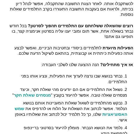
שתקבלו אותה. לאחר הצגת התשובה שהתקבלה, אפשר לנהל דיון
יתה, ולראות אם בעקבות התשובה התעוררו בקרב התלמידים שאלות
ספות.
צים שהשאלה ששלחתם עם התלמידים תהפוך לסרטון?
בכל חודש
חר בשאלה אחת, אשר תום ומובי יענו עליה בסרטון אנימציה קצר, בו
פיעו גם אתם!
עילות מיועדת
לתלמידים ביסודי ובחטיבות הביניים, ואפשר לבצע
תה כפעילות כיתתית או קבוצתית, בהתאם לשיקול הדעת שלכם.
 איך מתחילים?
הנה ההצעה שלנו לשלבי העבודה:
נבחר בנושא שבו נרצה לערוך את הפעילות, ונציג אותו בפני
התלמידים.
נשאל את התלמידים אם הם יודעים מהי שאלת חקר, וכיצד
מנסחים שאלה טובה. אפשר להיעזר בקובץ "
מנסחים שאלת חקר
"
נבקש מהתלמידים לשאול שאלות המעניינות אותם בנושא
הנלמד. אפשר לכתוב את השאלות על הלוח או להדפיס את
שמש
האסוציאציות
שלנו, כך כל תלמיד יכול לכתוב את שאלותיו באופן
אישי.
נלמד את הנושא הנבחר. מומלץ להיעזר בסרטוני בריינפופ
להמחשת הידע.