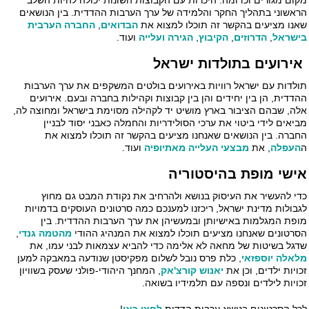
ום מגורים וכדומה. היכרות עם הקבוצות השונות יכולה להיות השלב
אשוני בתהליך החקר והלמידה של ערך הערבות ההדדית. בין הנושאים
נו מציעים בהקשר זה תוכלו למצוא את
הבדואים
,
החברה הערבית
שראל
,
הדרוזים
,
הקיבוץ
,
הגירה ועלייה
ועוד.
ירועים בתולדות ישראל
לדות עם ישראל רוויות באירועים בולטים המשקפים את ערך הערבות
דדית, הן בין יחידים והן בין קבוצות וקהילות בחברה ובעם. אירועים
ה, שבהם הציבור בארץ מושיט יד לקהילה מסוימת בישראל ומחוצה לה,
יאים לידי ביטוי את ערכי הסולידריות והחמלה כאבני יסוד לבניין
ברה. בין הנושאים שאנחנו מציעים בהקשר זה תוכלו למצוא את
עפלה
, את
מבצעי העלייה מאתיופיה
ועוד.
שי מופת בהיסטוריה
י להעשיר את העיסוק בנושא ולהרחיב את נקודת המבט גם מחוץ
בולות מדינת ישראל, ריכזנו למענכם כמה סרטונים העוסקים בדמויות
פת המגלמות באישיותן ובמעשיהן את ערך הערבות ההדדית. בין
רטונים שאנחנו מציעים תוכלו למצוא את המנהיג ההודי
מהטמה גנדי
,
גל בשיטות של מחאה לא אלימה כדי להביא עצמאות לבני עמו, את
אלה יוספזאי
, כלת פרס נובל לשלום מפקיסטן שנודעה במאבקה למען
ויות ילדים, וכן את
יאנוש קורצ'אק
, המחנך היהודי-פולני שעסק בשוויון
ויות לילדים ונספה עם תלמידיו בשואה.