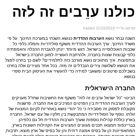
ולנו ערֵבים זה לזה
ם על ידי hadaro
31/10/2019
נה נבחר נושא
הערבות ההדדית
כנושא השנתי במערכת החינוך. על פי
רד החינוך, ערך הערבות ההדדית משקף סולידריות וחמלה כלפי כל
בות האוכלוסייה בישראל. דגש מיוחד יינתן להגברת ההכלה והאמפתיה
פי קבוצות שונות בחברה, ולהרחבת העשייה למען החברה בישראל
תפוצות. איך מתווכים נושא מורכב כזה לתלמידים? לשם כך בחרנו לפצל
 הנושא לשלושה צירים הנבדלים זה מזה. בכל אחד מצירים אלה בחרנו
בילכם סרטונים ומשאבי למידה כדי להעשיר את העיסוק הבית ספרי
ושא.
ברה הישראלית
יטוי "כל ישראל ערבים זה לזה" משקף את החשיבות שחז"ל מעניקים
רך הערבות ההדדית בין הפרטים המרכיבים את החברה. פרשנות
ובלת לפסוק זה מסבירה כי כל יהודי נושא באחריות לקיום המצוות של
לתו. נוסף על הסולידריות המתבקשת בין חלקיו של עם ישראל, החברה
רץ כוללת קהילות נוספות שערך הערבות ההדדית חל גם כלפיהן.
ריינפופ תמצאו תכנים מגוונים המציגים את הקהילות השונות בארץ,
תאפיינות הן על בסיס אמונה דתית והן על בסיס של ארץ מוצא, תרבות,