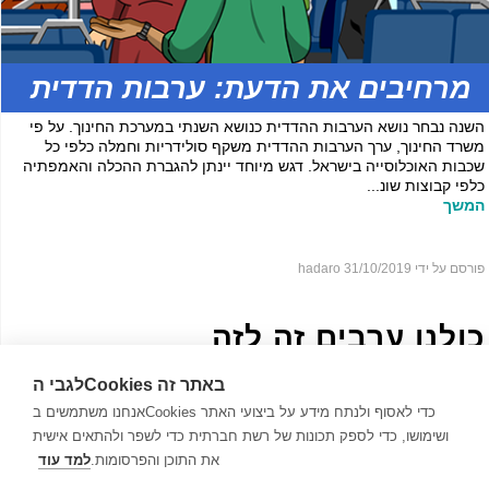
מרחיבים את הדעת: ערבות הדדית
השנה נבחר נושא הערבות ההדדית כנושא השנתי במערכת החינוך. על פי
משרד החינוך, ערך הערבות ההדדית משקף סולידריות וחמלה כלפי כל
שכבות האוכלוסייה בישראל. דגש מיוחד יינתן להגברת ההכלה והאמפתיה
כלפי קבוצות שונ...
המשך
פורסם על ידי hadaro
31/10/2019
כולנו ערֵבים זה לזה
לגבי הCookies באתר זה
אנחנו משתמשים בCookies כדי לאסוף ולנתח מידע על ביצועי האתר
ושימושו, כדי לספק תכונות של רשת חברתית כדי לשפר ולהתאים אישית
את התוכן והפרסומות.
למד עוד