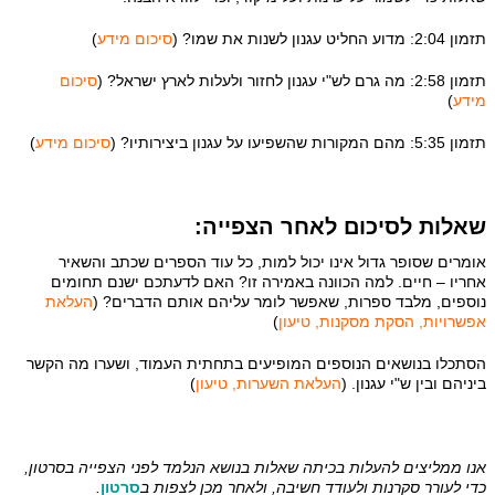
תזמון 2:04: מדוע החליט עגנון לשנות את שמו? (
סיכום מידע
)
תזמון 2:58: מה גרם לש"י עגנון לחזור ולעלות לארץ ישראל? (
סיכום
מידע
)
תזמון 5:35: מהם המקורות שהשפיעו על עגנון ביצירותיו? (
סיכום מידע
)
שאלות לסיכום לאחר הצפייה:
אומרים שסופר גדול אינו יכול למות, כל עוד הספרים שכתב והשאיר
אחריו – חיים. למה הכוונה באמירה זו? האם לדעתכם ישנם תחומים
נוספים, מלבד ספרות, שאפשר לומר עליהם אותם הדברים? (
העלאת
אפשרויות, הסקת מסקנות, טיעון
)
הסתכלו בנושאים הנוספים המופיעים בתחתית העמוד, ושערו מה הקשר
ביניהם ובין ש"י עגנון. (
העלאת השערות, טיעון
)
אנו ממליצים להעלות בכיתה שאלות בנושא הנלמד לפני הצפייה בסרטון,
כדי לעורר סקרנות ולעודד חשיבה, ולאחר מכן לצפות ב
סרטון
.