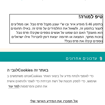
טיפ למורה!
בתזמון 5:46 מופיע איור ובו ש"י עגנון מקבל פרס נובל. אנו ממליצים
לעצור בתזמון זה, ולשאול את התלמידים על פרס זה. באילו תחומים
הוא מוענק? האם הם שמעו על אנשים נוספים שקיבלו פרס נובל
בזכות מחקר, המצאה או תרומה יוצאת דופן לחברה? אילו ישראלים
נוספים קיבלו את פרס נובל?
עדכונים אחרונים
לגבי הCookies באתר זה
סדר פסח – נקודות עצירה מקבץ 2
השאלות במקבץ נקודות העצירה מעודדות למידה ברמות חשיבה שונות...
אנחנו משתמשים בCookies כדי לאסוף ולנתח מידע על ביצועי האתר
ושימושו, כדי לספק תכונות של רשת חברתית כדי לשפר ולהתאים אישית
סדר פסח – נקודות עצירה מקבץ 1
את התוכן והפרסומות.
למד עוד
השאלות במקבץ נקודות העצירה מעודדות למידה ברמות חשיבה שונות...
דם ותאי דם – נקודות עצירה מקבץ 2
אל תמכרו את המידע האישי שלי
השאלות במקבץ נקודות העצירה מעודדות למידה ברמות חשיבה שונות...