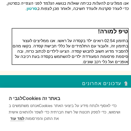
אנו ממליצים להעלות בכיתה שאלות בנושא הנלמד לפני הצפייה בסרטון,
כדי לעורר סקרנות ולעודד חשיבה, ולאחר מכן לצפות ב
סרטון
.
טיפ למורה!
בתזמון 02:54 רואים ילד בקסדה על ראשו. אנו ממליצים לעצור
בתזמון זה, ולעבור עם התלמידים על כללי חבישת קסדה. בקשו מהם
להסביר מדוע חשוב לחבוש קסדה. הציעו לילדים לכתוב כרזה, ובה
סיסמת פרסומת המעודדת ילדים להשתמש בקסדה בעת רכיבה על
אופניים ועל כלי רכב שונים.
עדכונים אחרונים
לגבי הCookies באתר זה
סדר פסח – נקודות עצירה מקבץ 2
השאלות במקבץ נקודות העצירה מעודדות למידה ברמות חשיבה שונות...
אנחנו משתמשים בCookies כדי לאסוף ולנתח מידע על ביצועי האתר
ושימושו, כדי לספק תכונות של רשת חברתית כדי לשפר ולהתאים אישית
סדר פסח – נקודות עצירה מקבץ 1
את התוכן והפרסומות.
למד עוד
השאלות במקבץ נקודות העצירה מעודדות למידה ברמות חשיבה שונות...