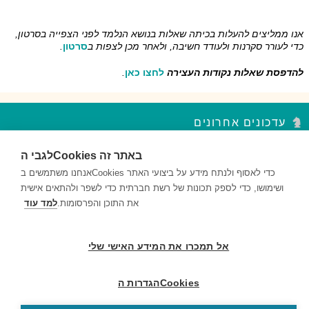
אנו ממליצים להעלות בכיתה שאלות בנושא הנלמד לפני הצפייה בסרטון,
כדי לעורר סקרנות ולעודד חשיבה, ולאחר מכן לצפות ב
סרטון
.
להדפסת שאלות נקודות העצירה
לחצו כאן
.
עדכונים אחרונים
לגבי הCookies באתר זה
סדר פסח – נקודות עצירה מקבץ 2
השאלות במקבץ נקודות העצירה מעודדות למידה ברמות חשיבה שונות...
אנחנו משתמשים בCookies כדי לאסוף ולנתח מידע על ביצועי האתר
ושימושו, כדי לספק תכונות של רשת חברתית כדי לשפר ולהתאים אישית
סדר פסח – נקודות עצירה מקבץ 1
את התוכן והפרסומות.
למד עוד
השאלות במקבץ נקודות העצירה מעודדות למידה ברמות חשיבה שונות...
דם ותאי דם – נקודות עצירה מקבץ 2
אל תמכרו את המידע האישי שלי
השאלות במקבץ נקודות העצירה מעודדות למידה ברמות חשיבה שונות...
הגדרות הCookies