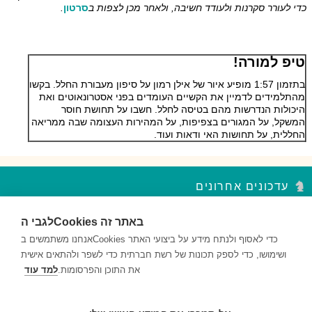
כדי לעורר סקרנות ולעודד חשיבה, ולאחר מכן לצפות ב
סרטון
.
טיפ למורה!
בתזמון 1:57 מופיע איור של אילן רמון על סיפון מעבורת החלל. בקשו
מהתלמידים לדמיין את הקשיים העומדים בפני אסטרונאוטים ואת
היכולות הנדרשות מהם בטיסה לחלל. חשבו על תחושת חוסר
המשקל, על המגורים בצפיפות, על המהירות העצומה שבה ממריאה
החללית, על תחושות האי ודאות ועוד.
עדכונים אחרונים
לגבי הCookies באתר זה
סדר פסח – נקודות עצירה מקבץ 2
השאלות במקבץ נקודות העצירה מעודדות למידה ברמות חשיבה שונות...
אנחנו משתמשים בCookies כדי לאסוף ולנתח מידע על ביצועי האתר
ושימושו, כדי לספק תכונות של רשת חברתית כדי לשפר ולהתאים אישית
סדר פסח – נקודות עצירה מקבץ 1
את התוכן והפרסומות.
למד עוד
השאלות במקבץ נקודות העצירה מעודדות למידה ברמות חשיבה שונות...
דם ותאי דם – נקודות עצירה מקבץ 2