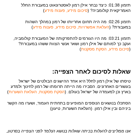
תזמון 01:38: כיצד נבחר אילן רמון לאסטרונאוט במעבורת החלל
האמריקאית קולומביה? (
סיכום מידע, פענוח מידע
)
תזמון 02:26: מה היה תחום אחריותו של רמון במהלך השהות
במעבורת? (
העלאת אפשרויות, סיכום מידע, פענוח מידע
)
תזמון 03:21: מה היו הגורמים להתפרקותה של המעבורת קולומביה,
ועקב כך למותם של אילן רמון ושאר אנשי הצוות ששהו במעבורת?
(
סיכום מידע, הסקת מסקנות
)
שאלות לסיכום לאחר הצפייה:
טיסתו של אילן רמון לחלל היא אחד ההישגים הבולטים של ישראל
בעשורים האחרונים. הסבירו מה הייתה תרומתו של רמון לחינוך ולמדע
בארץ וכן למעמדה של ישראל בעולם. (
הסקת מסקנות, העלאת השערות
)
הסתכלו בנושאים הנוספים המופיעים בתחתית העמוד, ושערו מה הקשר
ביניהם ובין אילן רמון. (העלאת השערות, טיעון)
אנו ממליצים להעלות בכיתה שאלות בנושא הנלמד לפני הצפייה בסרטון,