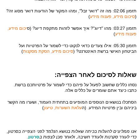
תזמון 02:06: מה זה "דואר זבל", ומהו המקור של הודעות דואר מסוג זה?
(
סיכום מידע, פענוח מידע
)
תזמון 03:27: מהו "דיוג"? איך אפשר לזהות מתקפת דיוג? (ס
יכום מידע,
פענוח מידע
)
תזמון 05:30: אילו צעדים כדאי לנקוט כדי לשמור על הפרטיות ועל
הביטחון האישי ברשת האינטרנט? (
סיכום מידע, הסקת מסקנות
)
שאלות לסיכום
לאחר הצפייה:
נסחו כללים שחשוב לפעול על פיהם כדי לשמור על פרטיותכם ברשת.
כתבו כיצד אתם שומרים על כללים אלה.
הסתכלו בנושאים הנוספים המופיעים בתחתית העמוד, ושערו מה הקשר
ביניהם ובין פרטיות המידע. (ה
עלאת השערות, טיעון
)
אנו ממליצים להעלות בכיתה שאלות בנושא הנלמד לפני הצפייה בסרטון,
כדי לעורר סקרנות ולעודד חשיבה, ולאחר מכן לצפות ב
סרטון
.