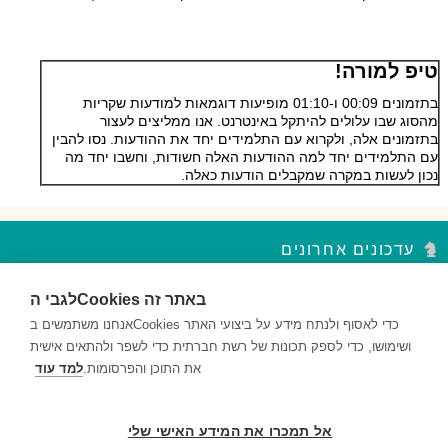
טיפ למורה!
בתזמונים 00:09 ו-01:10 מופיעות דוגמאות למודעות שקריות
מהסוג שבו עלולים להיתקל באינטרנט. אנו ממליצים לעצור
בתזמונים אלה, ולקרוא עם התלמידים יחד את ההודעות. נסו להבין
עם התלמידים יחד למה ההודעות האלה חשודות, וחשבו יחד מה
נכון לעשות במקרה שמקבלים הודעות כאלה.
עדכונים אחרונים
לגבי הCookies באתר זה
סדר פסח – נקודות עצירה מקבץ 2
השאלות במקבץ נקודות העצירה מעודדות למידה ברמות חשיבה שונות...
אנחנו משתמשים בCookies כדי לאסוף ולנתח מידע על ביצועי האתר
ושימושו, כדי לספק תכונות של רשת חברתית כדי לשפר ולהתאים אישית
סדר פסח – נקודות עצירה מקבץ 1
את התוכן והפרסומות.
למד עוד
השאלות במקבץ נקודות העצירה מעודדות למידה ברמות חשיבה שונות...
דם ותאי דם – נקודות עצירה מקבץ 2
אל תמכרו את המידע האישי שלי
השאלות במקבץ נקודות העצירה מעודדות למידה ברמות חשיבה שונות...