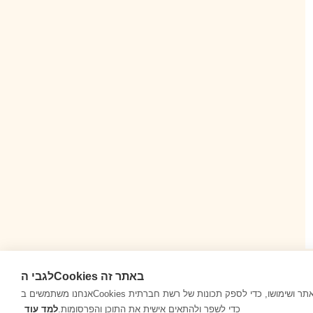
לגבי הCookies באתר זה
אנחנו משתמשים בCookies כדי לאסוף ולנתח מידע על ביצועי האתר ושימושו, כדי לספק תכונות של רשת חברתית
© 1999-2026 בריינפופ. כל הזכויות שמורות
כדי לשפר ולהתאים אישית את התוכן והפרסומות.
למד עוד