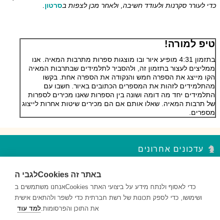
כדי לעורר סקרנות ולעודד חשיבה, ולאחר מכן לצפות ב
סרטון
.
טיפ למורה!
בתזמון 4:31 מופיע איור ובו מוצגות ספרות מתרבות המאיה. אנו
ממליצים לעצור בתזמון זה, ולהסביר לתלמידים שבתרבות המאיה
הקו מייצג את הספרה חמש והנקודה את הספרה אחת. בקשו
מהתלמידים לזהות את המספרים הכתובים באיור. חשבו עם
התלמידים יחד מה דומה ושונה בין הספרות שאנו מכירים לספרות
של תרבות המאיה. שאלו אותם אם הם מכירים שיטות אחרות לייצוג
מספרים.
עדכונים אחרונים
לגבי הCookies באתר זה
סדר פסח – נקודות עצירה מקבץ 2
השאלות במקבץ נקודות העצירה מעודדות למידה ברמות חשיבה שונות...
אנחנו משתמשים בCookies כדי לאסוף ולנתח מידע על ביצועי האתר
ושימושו, כדי לספק תכונות של רשת חברתית כדי לשפר ולהתאים אישית
סדר פסח – נקודות עצירה מקבץ 1
את התוכן והפרסומות.
למד עוד
השאלות במקבץ נקודות העצירה מעודדות למידה ברמות חשיבה שונות...