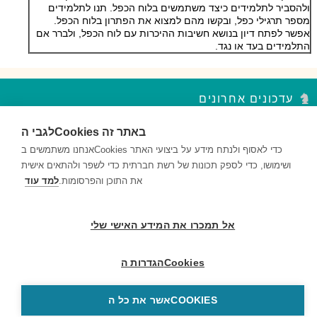
ולהסביר לתלמידים כיצד משתמשים בלוח הכפל. תנו לתלמידים
מספר תרגילי כפל, ובקשו מהם למצוא את הפתרון בלוח הכפל.
אפשר לפתח דיון בנושא חשיבות ההיכרות עם לוח הכפל, ולברר אם
התלמידים בעד או נגד.
עדכונים אחרונים
לגבי הCookies באתר זה
סדר פסח – נקודות עצירה מקבץ 2
השאלות במקבץ נקודות העצירה מעודדות למידה ברמות חשיבה שונות...
אנחנו משתמשים בCookies כדי לאסוף ולנתח מידע על ביצועי האתר
ושימושו, כדי לספק תכונות של רשת חברתית כדי לשפר ולהתאים אישית
סדר פסח – נקודות עצירה מקבץ 1
את התוכן והפרסומות.
למד עוד
השאלות במקבץ נקודות העצירה מעודדות למידה ברמות חשיבה שונות...
דם ותאי דם – נקודות עצירה מקבץ 2
אל תמכרו את המידע האישי שלי
השאלות במקבץ נקודות העצירה מעודדות למידה ברמות חשיבה שונות...
הגדרות הCookies
© 1999-2026 בריינפופ. כל הזכויות שמורות
אשר את כל הCOOKIES