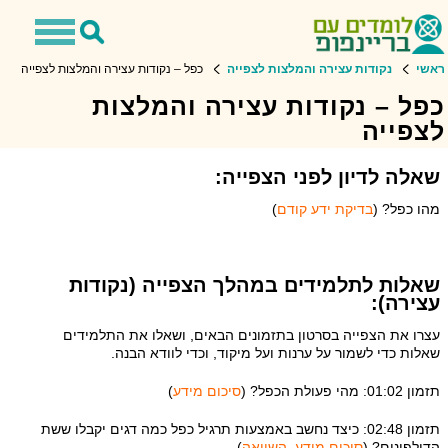
Toggle
Toggle
avigation
Search
ראשי
נקודות עצירה והמלצות לצפייה
כפל – נקודות עצירה והמלצות לצפייה
כפל – נקודות עצירה והמלצות
לצפייה
שאלה לדיון לפני הצפייה:
מהו כפל? (
בדיקת ידע קודם
)
שאלות לתלמידים במהלך הצפייה (נקודות
עצירה):
עצרו את הצפייה בסרטון בתזמונים הבאים, ושאלו את התלמידים
שאלות כדי לשמור על ערנות ועל מיקוד, וכדי לוודא הבנה.
תזמון 01:02: מהי פעולת הכפל? (
סיכום מידע
)
תזמון 02:48: כיצד נחשב באמצעות תרגיל כפל כמה דגים יקבלו ששת
הדולפינים? (
סיכום מידע, השוואה
)