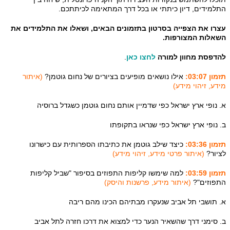
התלמידים, דיון כיתתי או בכל דרך המתאימה לכיתתכם.
עצרו את הצפייה בסרטון בתזמונים הבאים, ושאלו את התלמידים את
השאלות המצורפות.
להדפסת מחוון למורה
לחצו כאן
.
תזמון 03:07:
אילו נושאים מופיעים בציורים של נחום גוטמן?
(איתור
מידע, זיהוי מידע)
א. נופי ארץ ישראל כפי שדמיין אותם נחום גוטמן כשגדל ברוסיה
ב. נופי ארץ ישראל כפי שנראו בתקופתו
תזמון 03:36:
כיצד שילב גוטמן את כתיבתו הספרותית עם כישרונו
לציור?
(איתור פרטי מידע, זיהוי מידע)
תזמון 03:59:
למה שימשו קליפות התפוזים בסיפור "שביל קליפות
התפוזים"?
(איתור מידע, פרשנות והיסק)
א. תושבי תל אביב שנעקרו מבתיהם הכינו מהם ריבה
ב. סימני דרך שהשאיר הנער כדי למצוא את דרכו חזרה לתל אביב