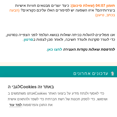
תזמון 04:07 (שאלת סיכום):
כיצד יוצרים מבטאים חוויות אישיות
ביצירותיהם? איזו השפעה יש לסיפורים האלו עליכם כקוראים?
(הבעה
בכתב, טיעון)
אנו ממליצים להעלות בכיתה שאלות בנושא הנלמד לפני הצפייה בסרטון,
כדי לעורר סקרנות ולעודד חשיבה, ולאחר מכן לצפות ב
סרטון
.
להדפסת שאלות נקודות העצירה
לחצו כאן
.
עדכונים אחרונים
לגבי הCookies באתר זה
סדר פסח – נקודות עצירה מקבץ 2
השאלות במקבץ נקודות העצירה מעודדות למידה ברמות חשיבה שונות...
אנחנו משתמשים בCookies כדי לאסוף ולנתח מידע על ביצועי האתר
ושימושו, כדי לספק תכונות של רשת חברתית כדי לשפר ולהתאים אישית
סדר פסח – נקודות עצירה מקבץ 1
את התוכן והפרסומות.
למד עוד
השאלות במקבץ נקודות העצירה מעודדות למידה ברמות חשיבה שונות...