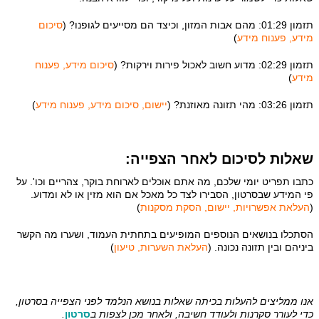
תזמון 01:29: מהם אבות המזון, וכיצד הם מסייעים לגופנו? (
סיכום
מידע, פענוח מידע
)
תזמון 02:29: מדוע חשוב לאכול פירות וירקות? (
סיכום מידע, פענוח
מידע
)
תזמון 03:26: מהי תזונה מאוזנת? (
יישום, סיכום מידע, פענוח מידע
)
שאלות לסיכום לאחר הצפייה:
כתבו תפריט יומי שלכם, מה אתם אוכלים לארוחת בוקר, צהריים וכו'. על
פי המידע שבסרטון, הסבירו לצד כל מאכל אם הוא מזין או לא ומדוע.
(
העלאת אפשרויות, יישום, הסקת מסקנות
)
הסתכלו בנושאים הנוספים המופיעים בתחתית העמוד, ושערו מה הקשר
ביניהם ובין תזונה נכונה. (
העלאת השערות, טיעון
)
אנו ממליצים להעלות בכיתה שאלות בנושא הנלמד לפני הצפייה בסרטון,
כדי לעורר סקרנות ולעודד חשיבה, ולאחר מכן לצפות ב
סרטון
.