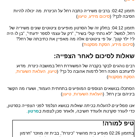
תזמון 02:42: ברבים משיריה כתבה רחל על הכינרת. מה יכולה להיות
הסיבה לכך? (
סיכום מידע, טיעון
)
תזמון 04:12: בחלק זה של הסרטון מופיעים ציטוטים שונים משיריה של
רחל, למשל: "לא נתתי קולי בשיר", "רק על עצמי לספר ידעתי", "בן לו היה
לי! ילד קטן". על פי ציטוטים אלה מה מאפיין את כתיבתה של רחל?
(
סיכום מידע, הסקת מסקנות
)
שאלות לסיכום לאחר הצפייה:
רבים נוהגים לבקר בקברה של המשוררת רחל במושבה כינרת. מדוע
לדעתכם הפכה רחל לדמות אהובה כל כך? (
טיעון, העלאת השערות,
הסקת מסקנות
)
הסתכלו בנושאים הנוספים המופיעים בתחתית העמוד, ושערו מה הקשר
ביניהם ובין רחל. (
העלאת השערות, טיעון
)
אנו ממליצים להעלות בכיתה שאלות בנושא הנלמד לפני הצפייה בסרטון,
כדי לעורר סקרנות ולעודד חשיבה, ולאחר מכן לצפות ב
סרטון
.
טיפ למורה!
בתזמון 02:26 מופיע בית מהשיר "כינרת", בבית זה מוזכר "חרמון