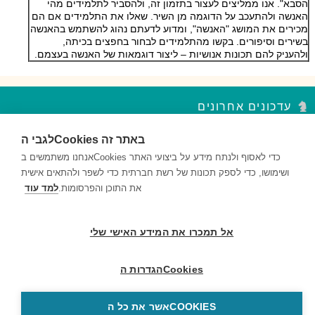
הסבא". אנו ממליצים לעצור בתזמון זה, ולהסביר לתלמידים מהי
האנשה ולהתעכב על הדוגמה מן השיר. שאלו את התלמידים אם הם
מכירים את המושג "האנשה", ומדוע לדעתם נהוג להשתמש בהאנשה
בשירים וסיפורים. בקשו מהתלמידים לבחור בחפצים בכיתה,
ולהעניק להם תכונות אנושיות – ליצור דוגמאות של האנשה בעצמם.
עדכונים אחרונים
לגבי הCookies באתר זה
סדר פסח – נקודות עצירה מקבץ 2
השאלות במקבץ נקודות העצירה מעודדות למידה ברמות חשיבה שונות...
אנחנו משתמשים בCookies כדי לאסוף ולנתח מידע על ביצועי האתר
ושימושו, כדי לספק תכונות של רשת חברתית כדי לשפר ולהתאים אישית
סדר פסח – נקודות עצירה מקבץ 1
את התוכן והפרסומות.
למד עוד
השאלות במקבץ נקודות העצירה מעודדות למידה ברמות חשיבה שונות...
דם ותאי דם – נקודות עצירה מקבץ 2
אל תמכרו את המידע האישי שלי
השאלות במקבץ נקודות העצירה מעודדות למידה ברמות חשיבה שונות...
הגדרות הCookies
© 1999-2026 בריינפופ. כל הזכויות שמורות
אשר את כל הCOOKIES