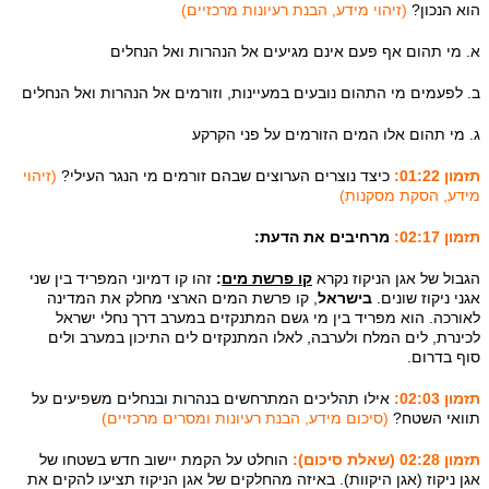
הוא הנכון?
(זיהוי מידע, הבנת רעיונות מרכזיים)
א. מי תהום אף פעם אינם מגיעים אל הנהרות ואל הנחלים
ב. לפעמים מי התהום נובעים במעיינות, וזורמים אל הנהרות ואל הנחלים
ג. מי תהום אלו המים הזורמים על פני הקרקע
תזמון 01:22:
כיצד נוצרים הערוצים שבהם זורמים מי הנגר העילי?
(זיהוי
מידע, הסקת מסקנות)
תזמון 02:17:
מרחיבים את הדעת:
הגבול של אגן הניקוז נקרא
קו פרשת מים
:
זהו קו דמיוני המפריד בין שני
אגני ניקוז שונים.
בישראל
, קו פרשת המים הארצי מחלק את המדינה
לאורכה. הוא מפריד בין מי גשם המתנקזים במערב דרך נחלי ישראל
לכינרת, לים המלח ולערבה, לאלו המתנקזים לים התיכון במערב ולים
סוף בדרום.
תזמון 02:03:
אילו תהליכים המתרחשים בנהרות ובנחלים משפיעים על
תוואי השטח?
(סיכום מידע, הבנת רעיונות ומסרים מרכזיים)
תזמון 02:28 (שאלת סיכום):
הוחלט על הקמת יישוב חדש בשטחו של
אגן ניקוז (אגן היקוות). באיזה מהחלקים של אגן הניקוז תציעו להקים את