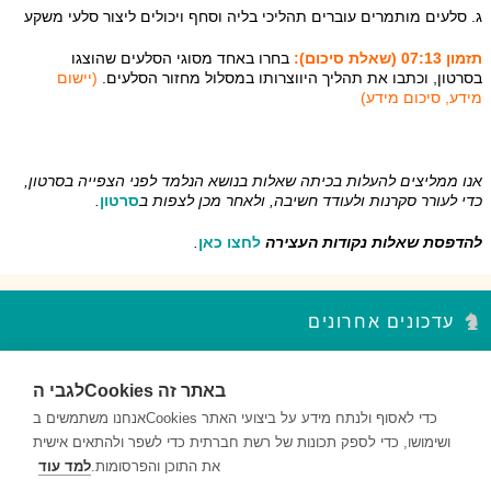
ג. סלעים מותמרים עוברים תהליכי בליה וסחף ויכולים ליצור סלעי משקע
תזמון 07:13 (שאלת סיכום):
בחרו באחד מסוגי הסלעים שהוצגו
בסרטון, וכתבו את תהליך היווצרותו במסלול מחזור הסלעים.
(יישום
מידע, סיכום מידע)
אנו ממליצים להעלות בכיתה שאלות בנושא הנלמד לפני הצפייה בסרטון,
כדי לעורר סקרנות ולעודד חשיבה, ולאחר מכן לצפות ב
סרטון
.
להדפסת שאלות נקודות העצירה
לחצו כאן
.
עדכונים אחרונים
סדר פסח – נקודות עצירה מקבץ 2
לגבי הCookies באתר זה
השאלות במקבץ נקודות העצירה מעודדות למידה ברמות חשיבה שונות...
אנחנו משתמשים בCookies כדי לאסוף ולנתח מידע על ביצועי האתר
ושימושו, כדי לספק תכונות של רשת חברתית כדי לשפר ולהתאים אישית
סדר פסח – נקודות עצירה מקבץ 1
השאלות במקבץ נקודות העצירה מעודדות למידה ברמות חשיבה שונות...
את התוכן והפרסומות.
למד עוד