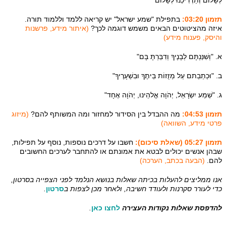
לְשָׁלוֹם וְתַדְרִיכֵנוּ לְשָׁלוֹם "
תזמון 03:20:
בתפילת "שמע ישראל" יש קריאה ללמד וללמוד תורה.
איזה מהציטוטים הבאים משמש דוגמה לכך?
(איתור מידע, פרשנות
והיסק, פענוח מידע)
א. "וְשִׁנַּנְתָּם לְבָנֶיךָ וְדִבַּרְתָּ בָּם"
ב. "וּכְתַבְתם עַל מְזֻזוֹת בֵּיתֶךָ וּבִשְׁעָרֶיךָ"
ג. "שְׁמַע יִשְׂרָאֵל, יְהֹוָה אֱלהֵינוּ, יְהֹוָה אֶחָד"
תזמון 04:53:
מה ההבדל בין הסידור למחזור ומה המשותף להם?
(מיזוג
פרטי מידע, השוואה)
תזמון 05:27 (שאלת סיכום):
חשבו על דרכים נוספות, נוסף על תפילות,
שבהן אנשים יכולים לבטא את אמונתם או להתחבר לערכים החשובים
להם.
(הבעה בכתב, הערכה)
אנו ממליצים להעלות בכיתה שאלות בנושא הנלמד לפני הצפייה בסרטון,
כדי לעורר סקרנות ולעודד חשיבה, ולאחר מכן לצפות ב
סרטון
.
להדפסת שאלות נקודות העצירה
לחצו כאן
.