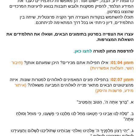
כדוגמת ידע, הבנה, יישום ועוד. הן מאפשרות לתלמידים לעבד את
המידע הנלמד, להסיק מסקנות ולגבש תובנות בנוגע לרעיונות המרכזיים
שהוצגו בסרטון.
תוכלו להשתמש בנקודות העצירה תוך הקניה פרונטלית, שיחה בין
התלמידים, דיון כיתתי או בכל דרך המתאימה לכיתתכם.
עצרו את הצפייה בסרטון בתזמונים הבאים, ושאלו את התלמידים את
השאלות המצורפות.
להדפסת מחוון למורה
לחצו כאן
.
תזמון 01:04:
אילו תפילות אתם מכירים? היכן שמעתם אותן?
(חיבור
רגשי, העלאת אפשרויות)
תזמון 02:07:
בתפילה פונים המאמינים לאלוהים למטרות שונות. איזה
מהציטוטים הבאים מתאר פנייה לאלוהים המביעה משאלה?
(איתור
מידע, פרשנות והיסק)
א. "בָּרוּך אַתָּה ה', הַטּוֹב וְהַמֵּטִיב"
ב. "סְלַח לָנוּ אָבִינוּ כִּי חָטָאנוּ מְחַל לָנוּ מַלְכֵּנוּ כִּי פָשָׁעְנוּ, כִּי מוחֵל וְסולֵחַ
אַתָּה"
ג. "יְהִי רָצוֹן מִלְפָנֶיךָ ה' אֱלֹהֵינוּ וַאלֹהֵי אֲבוֹתֵינוּ שֶׁתּוֹלִיכֵנוּ לְשָׁלוֹם וְתַצְעִידֵנוּ