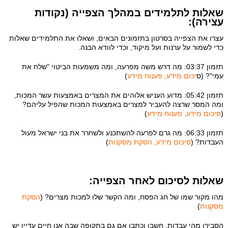
שאלות לתלמידים במהלך הצפייה (נקודות
עצירה):
עצרו את הצפייה בסרטון בתזמונים הבאים, ושאלו את התלמידים שאלות
כדי לשמור על ערנות ועל מיקוד, וכדי לוודא הבנה.
תזמון 03:37: מה דרש משה מפרעה, ומה משמעות הביטוי "שלח את
עמי"? (ס
יכום מידע, פענוח מידע
)
תזמון 05:42: מדוע העניש אלוהים את המצרים באמצעות עשר המכות,
ומה המסר שרצה להעביר למצרים באמצעות המכות שהפיל עליהם?
(
סיכום מידע, פענוח מידע
)
תזמון 06:33: מה גרם לפרעה להשתכנע ולשחרר את בני ישראל מעול
העבדות? (
סיכום מידע, הסקת מסקנות
)
שאלות לסיכום לאחר הצפייה:
מהו מקור שמו של חג הפסח, ומה הקשר שלו למכות מצרים? (
הסקת
מסקנות
)
הסבירו מהי עבדות. חשבו וכתבו אם גם בתקופה שבה אנו חיים עדיין יש