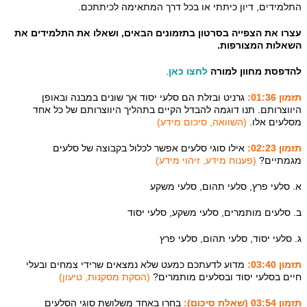
התלמידים, דיון כיתתי או בכל דרך המתאימה לכיתתכם.
עצרו את הצפייה בסרטון בתזמונים הבאים, ושאלו את התלמידים את
השאלות המצורפות.
להדפסת מחוון למורה
לחצו כאן
.
תזמון 01:36:
גרניט ובזלת הם סלעי יסוד אך שונים במבנה ובאופן
היווצרותם. תנו דוגמה להבדל הקיים בתהליך היווצרותם של כל אחד
מסלעים אלו.
(השוואה, סיכום מידע)
תזמון 02:23:
אילו סוגי סלעים אפשר לכלול בקבוצה של סלעים
מגמתיים?
(פענוח מידע, זיהוי מידע)
א. סלעי פרץ, סלעי תהום, סלעי משקע
ב. סלעים מותמרים, סלעי משקע, סלעי יסוד
ג. סלעי יסוד, סלעי תהום, סלעי פרץ
תזמון 03:40:
מדוע לדעתכם כמעט שלא נמצאים שרידי צמחים ובעלי
חיים בסלעי יסוד ובסלעים מותמרים?
(הסקת מסקנות, טיעון)
תזמון 03:54 (שאלת סיכום):
בחרו באחד משלושת סוגי הסלעים