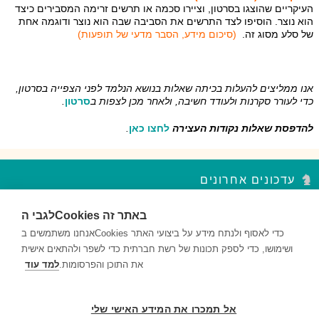
העיקריים שהוצגו בסרטון, וציירו סכמה או תרשים זרימה המסבירים כיצד
הוא נוצר. הוסיפו לצד התרשים את הסביבה שבה הוא נוצר ודוגמה אחת
של סלע מסוג זה.
(סיכום מידע, הסבר מדעי של תופעות)
אנו ממליצים להעלות בכיתה שאלות בנושא הנלמד לפני הצפייה בסרטון,
כדי לעורר סקרנות ולעודד חשיבה, ולאחר מכן לצפות ב
סרטון
.
להדפסת שאלות נקודות העצירה
לחצו כאן
.
עדכונים אחרונים
לגבי הCookies באתר זה
סדר פסח – נקודות עצירה מקבץ 2
השאלות במקבץ נקודות העצירה מעודדות למידה ברמות חשיבה שונות...
אנחנו משתמשים בCookies כדי לאסוף ולנתח מידע על ביצועי האתר
ושימושו, כדי לספק תכונות של רשת חברתית כדי לשפר ולהתאים אישית
סדר פסח – נקודות עצירה מקבץ 1
את התוכן והפרסומות.
למד עוד
השאלות במקבץ נקודות העצירה מעודדות למידה ברמות חשיבה שונות...
דם ותאי דם – נקודות עצירה מקבץ 2
אל תמכרו את המידע האישי שלי
השאלות במקבץ נקודות העצירה מעודדות למידה ברמות חשיבה שונות...