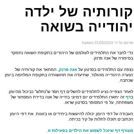
קורותיה של ילדה
יהודייה בשואה
פורסם על ידי hadaro
01/05/2024
כדי לחבר את התלמידים לעולמם של היהודים בתקופת השואה נתמקד
בסיפורה של אנה פרנק.
נצפה עם התלמידים בסרטון על
אנה פרנק
, המתאר את קורותיה של
הנערה היהודייה מהולנד, שתיעדה את תחושותיה בתקופת המלחמה ביומן
שכתבה.
לאחר הצפייה נציע לתלמידים להשלים דף חסר ש"נתלש" כביכול מהיומן.
ב
דף
זה יתארו התלמידים יום דמיוני בחייה של אנה בדירת המסתור של
משפחתה, על פי המסופר בסרטון שראו.
העבודה על דפי היומן יכולה להיעשות ביחידים או בזוגות. את דפי היומן
הכתובים תוכלו לתלות על קיר בכיתה.
מצורף דף שיוכל לשמש את הילדים בפעילות זו
.