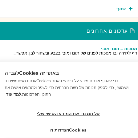
שתף
עדכונים אחרונים
כות – תום ומובי
 לגזירה ובו מסכות לפנים של תום ומובי בצבע ובשחור לבן. אפשר...
לה מלווה צפייה בסרטון: תוכן
לגבי הCookies באתר זה
חו את התלמידים למלא את הפרטים בטבלה בזמן שהם צופים
טון....
אנחנו משתמשים בCookies כדי לאסוף ולנתח מידע על ביצועי האתר
ושימושו, כדי לספק תכונות של רשת חברתית כדי לשפר ולהתאים אישית את
לה מלווה צפייה בסרטון: מושגים
התוכן והפרסומות.
למד עוד
שו מהתלמידים לכתוב מילים/מושגים חדשים שנתקלו בהם במהלך
...
אל תמכרו את המידע האישי שלי
הגדרות הCookies
© 1999-2026 בריינפופ. כל הזכויות שמורות