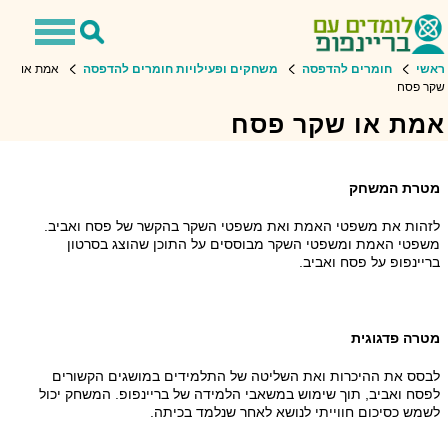
Toggle
Toggle
navigation
Search
שי
חומרים להדפסה
משחקים ופעילויות חומרים להדפסה
אמת או
ר פסח
מת או שקר פסח
טרת המשחק
זהות את משפטי האמת ואת משפטי השקר בהקשר של פסח ואביב.
שפטי האמת ומשפטי השקר מבוססים על התוכן שהוצג בסרטון
יינפופ על פסח ואביב.
טרה פדגוגית
בסס את ההיכרות ואת השליטה של התלמידים במושגים הקשורים
סח ואביב, תוך שימוש במשאבי הלמידה של בריינפופ. המשחק יכול
מש כסיכום חווייתי לנושא לאחר שנלמד בכיתה.