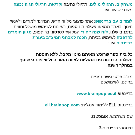
משחקים
,
תרגולי מילים
, תרגולי כתיבה
וקריאה
,
תרגולי הגיה נכונה
,
מערכי שיעור ועוד.
לומדים עם בריינפופ
: אתר פדגוגי מלווה חדש, המיועד למורים ולאנשי
חינוך. באתר תמצאו פעילויות נוספות, רעיונות לשימוש מושכל וחוויתי
בתכנים שלנו,
לוח שנה ייחודי
המקושר לסרטוני בריינפופ,
מגוון חומרים
להדפסה
לשימוש בכיתה,
הכנה למבחני המיצ"ב בעזרת
בריינפופ
ועוד.
כל בית ספר שרוכש מאיתנו מינוי מקבל, ללא תוספת
תשלום, הדרכות פרונטאליות לצוות המורים וליווי פדגוגי שוטף
במהלך השנה.
מצ"ב פרטי גישה זמניים
בחינם, לשימושכם:
בריינפופ
www.brainpop.co.il
בריינפופ ELL ללימוד אנגלית:
ell.brainpop.com
שם משתמש: אוגוסט31
סיסמה: בריינפופ-3