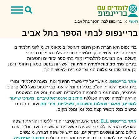
Toggle
Toggle
avigation
Search
ראשי
בריינפופ לבתי הספר בתל אביב
בריינפופ לבתי הספר בתל אביב
בריינפופ היא חברת תוכן חינוכי דיגיטלי בינלאומית. מיליוני תלמידים
מורים הורים ואנשי חינוך גולשים בתכנים שלנו מדיי יום ברחבי
העולם. אנו מציעים לתלמידי ומורי בתי ספר יסודיים וחטיבות
ביניים
שתי סביבות למידה חוויתיות ו
עשירות בתוכן במגוון תחומי דעת
וכן
אתר פדגוגי מלווה
המיועד למורים ולאנשי חינוך.
אתר בריינפופ
: מאושר על ידי משרד החינוך ונותן מענה לתלמידי ומורי
בית הספר היסודי וחט"ב בכלל תחומי הדעת. בבריינפופ מעל 900 סרטוני
אנימציה, המותאמים לתכניות הלימודים השונות, ומלווים במעטפת
הוראה למידה עשירה הכוללת
חידונים אינטראקטיביים
,
מערכי שיעור
למורים
,
מאגרי שאלות ותשובות
,
פעילויות
,
צירי זמן
ועוד. התכנים
נגישים מכל מכשיר קצה בכל זמן ומכל מקום.
אתר בריינפופ
ELL
: אתר אינטראקטיבי ייחודי ללימוד והוראת השפה
האנגלית המיועד ללומדי השפה מהשלבים הראשוניים ועד חט"ב. אוצר
מילים נרחב ונושאים דקדוקיים, עם דגש על שפה דבורה, מונגשים
לתלמידים ולמורים בדרך חוויתית ומדורגת הכוללת
סרטוני אנימציה,