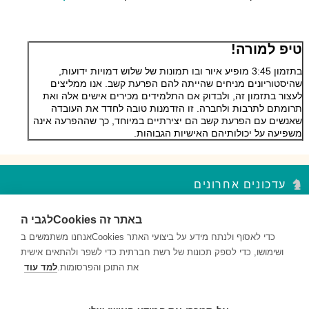
טיפ למורה!
בתזמון 3:45 מופיע איור ובו תמונות של שלוש דמויות ידועות,
שהיסטוריונים מניחים שהייתה להם הפרעת קשב. אנו ממליצים
לעצור בתזמון זה, ולבדוק אם התלמידים מכירים אישים אלה ואת
תרומתם לתרבות ולחברה. זו הזדמנות טובה לחדד את העובדה
שאנשים עם הפרעת קשב הם יצירתיים במיוחד, כך שההפרעה אינה
משפיעה על יכולותיהם האישיות הגבוהות.
עדכונים אחרונים
לגבי הCookies באתר זה
סדר פסח – נקודות עצירה מקבץ 2
השאלות במקבץ נקודות העצירה מעודדות למידה ברמות חשיבה שונות...
אנחנו משתמשים בCookies כדי לאסוף ולנתח מידע על ביצועי האתר
ושימושו, כדי לספק תכונות של רשת חברתית כדי לשפר ולהתאים אישית
סדר פסח – נקודות עצירה מקבץ 1
את התוכן והפרסומות.
למד עוד
השאלות במקבץ נקודות העצירה מעודדות למידה ברמות חשיבה שונות...
דם ותאי דם – נקודות עצירה מקבץ 2