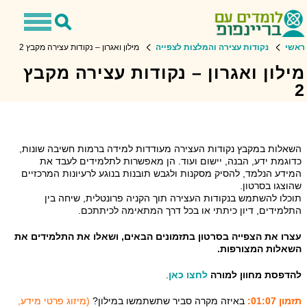
Toggle
Toggle
avigation
Search
ראשי
נקודות עצירה והמלצות לצפייה
מילון ואגרון – נקודות עצירה מקבץ 2
מילון ואגרון – נקודות עצירה מקבץ
2
השאלות במקבץ נקודות העצירה מעודדות למידה ברמות חשיבה שונות,
כדוגמת ידע, הבנה, יישום ועוד. הן מאפשרות לתלמידים לעבד את
המידע הנלמד, להסיק מסקנות ולגבש תובנות בנוגע לרעיונות המרכזיים
שהוצגו בסרטון.
תוכלו להשתמש בנקודות העצירה תוך הקניה פרונטלית, שיחה בין
התלמידים, דיון כיתתי או בכל דרך המתאימה לכיתתכם.
עצרו את הצפייה בסרטון בתזמונים הבאים, ושאלו את התלמידים את
השאלות המצורפות.
להדפסת מחוון למורה
לחצו כאן
.
תזמון 01:07:
באיזה מקרה סביר שתשתמשו במילון?
(מיזוג פרטי מידע,