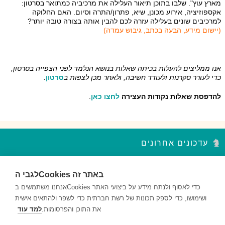
מארץ עוץ". שלבו בתוכן תיאור העלילה את מרכיביה כמתואר בסרטון:
אקספוזיציה, אירוע מכונן, שיא, פתרון/התרה וסיום. האם החלוקה
למרכיבים שונים בעלילה עזרה לכם להבין אותה בצורה טובה יותר?
(יישום מידע, הבעה בכתב, גיבוש עמדה)
אנו ממליצים להעלות בכיתה שאלות בנושא הנלמד לפני הצפייה בסרטון,
כדי לעורר סקרנות ולעודד חשיבה, ולאחר מכן לצפות ב
סרטון
.
להדפסת שאלות נקודות העצירה
לחצו כאן
.
עדכונים אחרונים
סדר פסח – נקודות עצירה מקבץ 2
לגבי הCookies באתר זה
השאלות במקבץ נקודות העצירה מעודדות למידה ברמות חשיבה שונות...
אנחנו משתמשים בCookies כדי לאסוף ולנתח מידע על ביצועי האתר
ושימושו, כדי לספק תכונות של רשת חברתית כדי לשפר ולהתאים אישית
סדר פסח – נקודות עצירה מקבץ 1
השאלות במקבץ נקודות העצירה מעודדות למידה ברמות חשיבה שונות...
את התוכן והפרסומות.
למד עוד