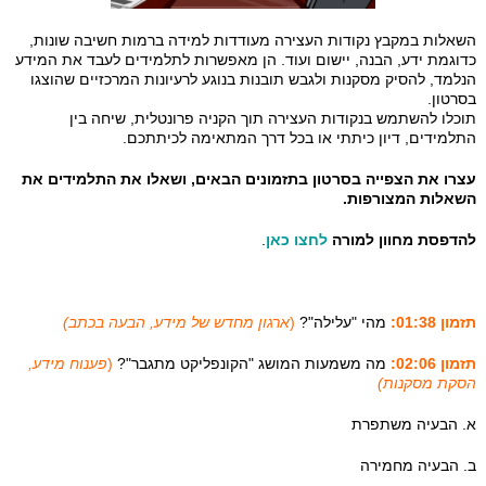
השאלות במקבץ נקודות העצירה מעודדות למידה ברמות חשיבה שונות,
כדוגמת ידע, הבנה, יישום ועוד. הן מאפשרות לתלמידים לעבד את המידע
הנלמד, להסיק מסקנות ולגבש תובנות בנוגע לרעיונות המרכזיים שהוצגו
בסרטון.
תוכלו להשתמש בנקודות העצירה תוך הקניה פרונטלית, שיחה בין
התלמידים, דיון כיתתי או בכל דרך המתאימה לכיתתכם.
עצרו את הצפייה בסרטון בתזמונים הבאים, ושאלו את התלמידים את
השאלות המצורפות.
להדפסת מחוון למורה
לחצו כאן
.
תזמון 01:38:
מהי "עלילה"?
(
ארגון מחדש של מידע, הבעה בכתב)
תזמון 02:06:
מה משמעות המושג "הקונפליקט מתגבר"?
(
פענוח מידע,
הסקת מסקנות)
א. הבעיה משתפרת
ב. הבעיה מחמירה