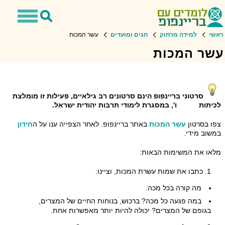
Toggle
Toggle
avigation
Search
ראשי
למידה מרחוק
חגים ומועדים
עשר המכות
עשר המכות
סרטוני בריינפופ הינם סרטונים רב גילאיים, פעילות זו מומלצת
לכיתות ו', במסגרת לימודי תרבות יהודית ישראל.
צפו בסרטון
עשר המכות
באתר בריינפופ. לאחר הצפייה ענו על ה
חידון
במשוב מידי.
מלאו את המשימות הבאות:
כתבו את שמות עשרת המכות, וציינו:
מה קורה בכל מכה.
במה פגעה כל מכה? ברכוש, בנוחות החיים של המצרים,
בגופם של המצרים? יכולה להיות יותר מאפשרות אחת.