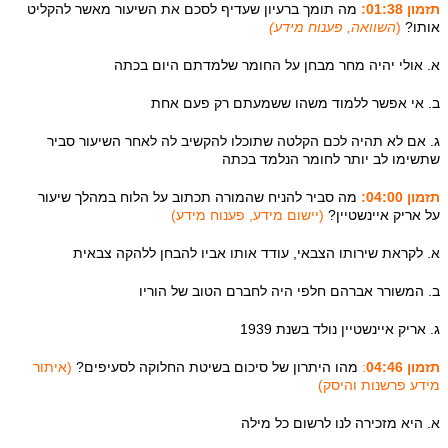
תזמון 01:38:
מה תומך ברעיון שעדיף לסכם את השיעור מאשר להקליט
אותו?
(
השוואה, פענוח מידע)
א. אולי יהיה מחר מבחן על החומר שלמדתם היום בכתה
ב. אי אפשר ללמוד משהו ששמעתם רק פעם אחת
ג. אם לא תהיה לכם הקלטה שתוכלו להקשיב לה לאחר השיעור סביר
שתשימו לב יותר לחומר הנלמד בכתה
תזמון 04:00:
מה סביר להניח שהמורה תכתוב על הלוח במהלך שיעור
על אריק איינשטיין?
(יישום מידע, פענוח מידע)
א. לקראת שירותו הצבאי, עודד אותו אביו להבחן ללהקה צבאית
ב. המשורר אברהם חלפי היה לחברם הטוב של הוריו
ג. אריק איינשטיין נולד בשנת 1939
תזמון 04:46
:
מהו היתרון של סיכום בשיטת החלוקה לסעיפים?
(איתור
מידע פרשנות והיסק)
א. היא מזכירה לנו לרשום כל מילה