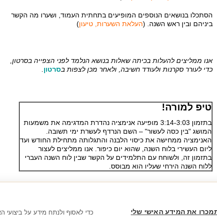
הסתכלו בנושאים הנוספים המופיעים בתחתית העמוד, ושערו מה הקשר
ביניהם ובין ראש השנה. (
העלאת השערות, טיעון
)
אנו ממליצים להעלות בכיתה שאלות בנושא הנלמד לפני הצפייה בסרטון,
כדי לעורר סקרנות ולעודד חשיבה, ולאחר מכן לצפות ב
סרטון
.
טיפ למורה!
בתזמון 3:14-3:03 מופיעה אנימציה נהדרת המדגימה את משמעות
המושג "בין כסה לעשור" – השם הנרדף לעשרת ימי תשובה.
האנימציה ממחישה את כיסוי הלבנה והתגלותה מתחילת החודש ועד
ליום העשירי בלוח השנה, שהוא יום כיפור. אנו ממליצים לעצור
בתזמון זה, ולשוחח עם התלמידים על הקשר שבין לוח השנה העברי
ללוח השנה הירחי שעליו הוא מבוסס.
מכרו את המידע האישי שלי