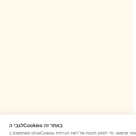
לגבי הCookies באתר זה
אנחנו משתמשים בCookies כדי לאסוף ולנתח מידע על ביצועי האתר ושימושו, כדי לספק תכונות של רשת חברתית