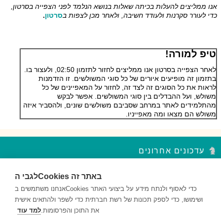
אנו ממליצים להעלות בכיתה שאלות בנושא הנלמד לפני הצפייה בסרטון,
כדי לעורר סקרנות ולעודד חשיבה, ולאחר מכן לצפות ב
סרטון
.
טיפ למורה!
לאחר הצפייה בסרטון אנו ממליצים לחזור לתזמון 02:50, ולעצור בו.
בתזמון זה מופיעים איורים של כל סוגי המשולשים. זו הזדמנות
לראות את כל הסוגים זה לצד זה, לחזור על המאפיינים של כל
משולש, ועל ההבדלים בין סוגי המשולשים. אפשר לבקש
מהתלמידים לאתר במרחב שסביבם משולשים שונים, ולהסביר איזה
משולש הם מצאו ומה מאפייניו.
עדכונים אחרונים
לגבי הCookies באתר זה
סדר פסח – נקודות עצירה מקבץ 2
השאלות במקבץ נקודות העצירה מעודדות למידה ברמות חשיבה שונות...
אנחנו משתמשים בCookies כדי לאסוף ולנתח מידע על ביצועי האתר
ושימושו, כדי לספק תכונות של רשת חברתית כדי לשפר ולהתאים אישית
סדר פסח – נקודות עצירה מקבץ 1
את התוכן והפרסומות.
למד עוד
השאלות במקבץ נקודות העצירה מעודדות למידה ברמות חשיבה שונות...